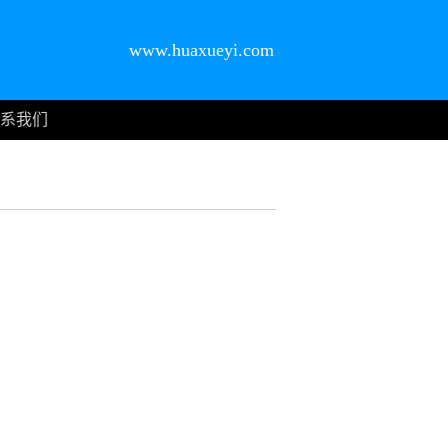
www.huaxueyi.com
系我们