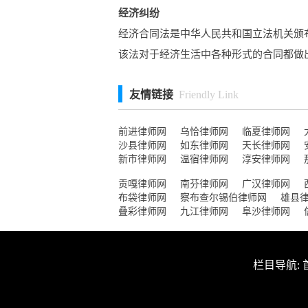
经济纠纷
经济合同法是中华人民共和国立法机关颁
该法对于经济生活中各种形式的合同都做出了
友情链接
Friendly Link
前进律师网
乌恰律师网
临夏律师网
沙县律师网
如东律师网
天长律师网
新市律师网
温宿律师网
淳安律师网
贡嘎律师网
南芬律师网
广汉律师网
布袋律师网
察布查尔锡伯律师网
雄县
叠彩律师网
九江律师网
阜沙律师网
栏目导航: