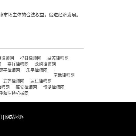
障市场主体的合法权益，促进经济发展。
旗律师网
杞县律师网
姑苏律师网
网
嘉祥律师网
龙崎律师网
|
康平律师网
乐平律师网
南谯律师网
五莲律师网
达仁律师网
律师网
蓬安律师网
博湖律师网
呼和浩特机械网
们
|
网站地图