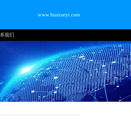
www.huaxueyi.com
系我们