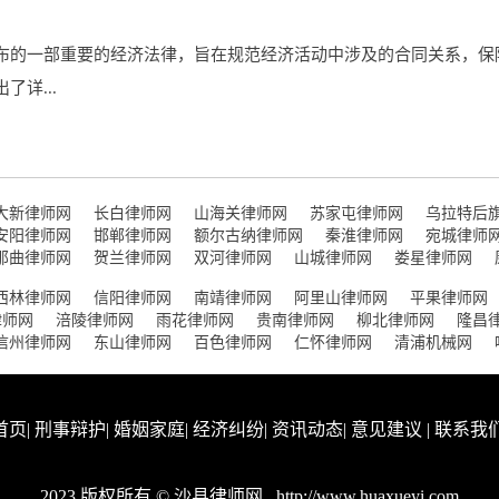
布的一部重要的经济法律，旨在规范经济活动中涉及的合同关系，保
详...
大新律师网
长白律师网
山海关律师网
苏家屯律师网
乌拉特后
安阳律师网
邯郸律师网
额尔古纳律师网
秦淮律师网
宛城律师
那曲律师网
贺兰律师网
双河律师网
山城律师网
娄星律师网
西林律师网
信阳律师网
南靖律师网
阿里山律师网
平果律师网
律师网
涪陵律师网
雨花律师网
贵南律师网
柳北律师网
隆昌
信州律师网
东山律师网
百色律师网
仁怀律师网
清浦机械网
首页
|
刑事辩护
|
婚姻家庭
|
经济纠纷
|
资讯动态
|
意见建议
|
联系我
2023 版权所有 © 沙县律师网
http://www.huaxueyi.com